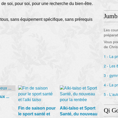
de soi, pour soi, pour une recherche du bien-être.
Jumb
 tous, sans équipement spécifique, sans prérequis
Les cour
préparat
Vous pou
de Chri
1 - La pr
2 - Les 
3 - gymn
4 - La p
5 - L'au
x ...
Fin de saison pour
Aïki-taïso et Sport
Qi G
le sport santé et
Santé, du nouveau