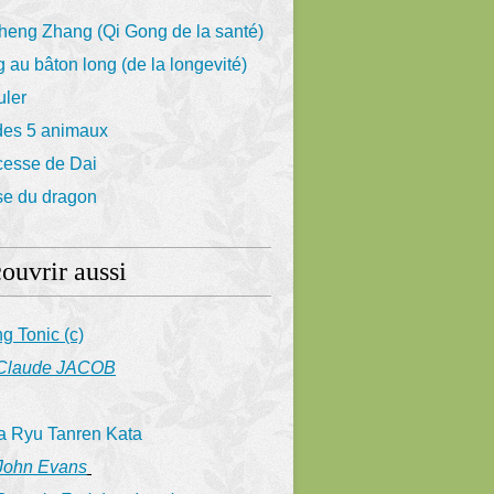
eng Zhang (Qi Gong de la santé)
 au bâton long (de la longevité)
uler
des 5 animaux
cesse de Dai
se du dragon
ouvrir aussi
ng Tonic (c)
 Claude JACOB
a Ryu Tanren Kata
ohn Evans