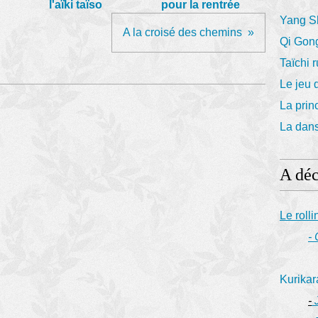
l'aïki taïso
pour la rentrée
Yang Sh
A la croisé des chemins
Qi Gong
Taïchi r
Le jeu 
La prin
La dan
A déc
Le rolli
-
Kurikar
-
J