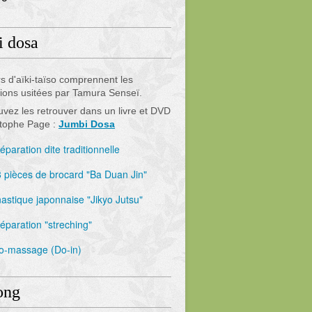
i dosa
s d'aïki-taïso comprennent les
ions usitées par Tamura Senseï.
vez les retrouver dans un livre et DVD
stophe Page :
Jumbi Dosa
éparation dite traditionnelle
8 pièces de brocard "Ba Duan Jin"
astique japonnaise "Jikyo Jutsu"
réparation "streching"
to-massage (Do-in)
ong